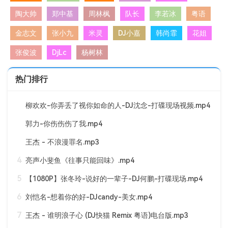
陶大帅
郑中基
周林枫
队长
李若冰
粤语
金志文
张小九
米灵
DJ小嘉
韩尚霏
花姐
张俊波
DjLc
杨树林
热门排行
柳欢欢-你弄丢了视你如命的人-DJ沈念-打碟现场视频.mp4
郭力-你伤伤伤了我.mp4
王杰 - 不浪漫罪名.mp3
4
亮声小斐鱼《往事只能回味》.mp4
5
【1080P】张冬玲-说好的一辈子-DJ何鹏-打碟现场.mp4
6
刘恺名-想着你的好-DJcandy-美女.mp4
7
王杰 - 谁明浪子心 (DJ快猫 Remix 粤语)电台版.mp3