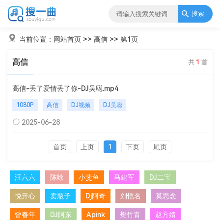
搜索
当前位置：
网站首页
>>
高信
>> 第1页
高信
共
1
首
高信-丢了爱情丢了你-DJ吴聪.mp4
1080P
高信
DJ视频
DJ吴聪
2025-06-28
首页
上页
1
下页
尾页
汪六六
陈咏
小斐鱼
马建军
DJ二宝
悦开心
卖瓶子
Dj阿奇
刘恺名
莫思念
曾春年
DJ阿东
Apink
樊竹青
赵方婧