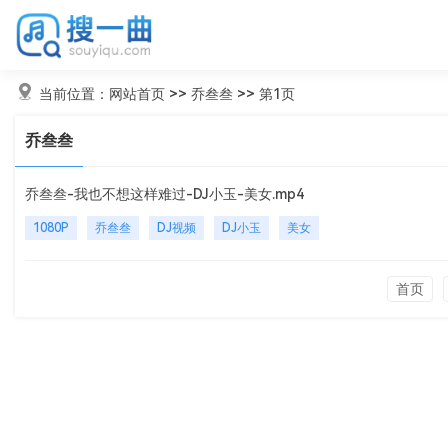
当前位置：
网站首页
>>
乔叁叁
>> 第1页
乔叁叁
乔叁叁-我也不想这样难过-DJ小玉-美女.mp4
1080P
乔叁叁
DJ视频
DJ小玉
美女
首页