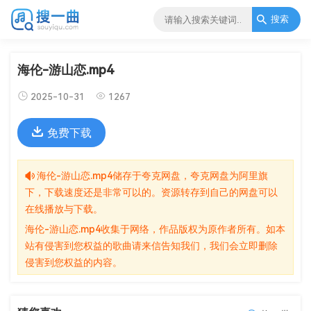
搜索
海伦-游山恋.mp4
2025-10-31
1267
免费下载
海伦-游山恋.mp4储存于夸克网盘，夸克网盘为阿里旗
下，下载速度还是非常可以的。资源转存到自己的网盘可以
在线播放与下载。
海伦-游山恋.mp4收集于网络，作品版权为原作者所有。如本
站有侵害到您权益的歌曲请来信告知我们，我们会立即删除
侵害到您权益的内容。