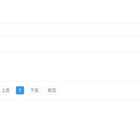
上页
1
下页
尾页