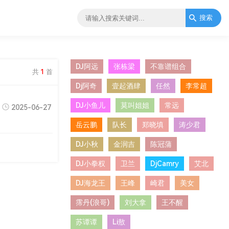
搜索
DJ阿远
张栋梁
不靠谱组合
共
1
首
Dj阿奇
壹起酒肆
任然
李常超
DJ小鱼儿
莫叫姐姐
常远
2025-06-27
岳云鹏
队长
郑晓填
涛少君
DJ小秋
金润吉
陈冠蒲
DJ小拳权
卫兰
DjCamry
艾北
DJ海龙王
王峰
崎君
美女
霈丹(浪哥)
刘大拿
王不醒
苏谭谭
Li敖