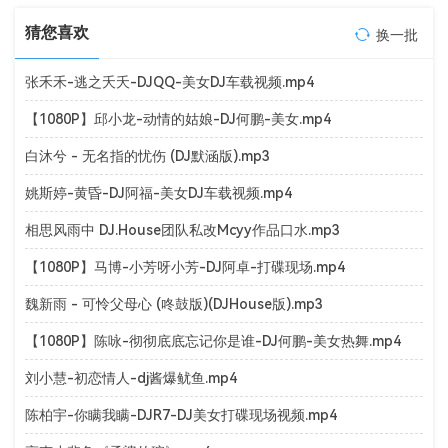
猜您喜欢
换一批
张禾禾-逃之夭夭-DJQQ-美女DJ车载视频.mp4
【1080P】邱小龙-动情的姑娘-DJ何鹏-美女.mp4
白沐兮 - 无名指的忧伤 (DJ默涵版).mp3
姚斯婷-黄昏-DJ阿福-美女DJ车载视频.mp4
相思风雨中 DJ.House团队私改Mcyy作品口水.mp3
【1080P】马博-小芳呀小芳-DJ阿卓-打碟现场.mp4
魏新雨 - 可怜父母心 (咚鼓版)(DJHouse版).mp3
【1080P】陈咏-彻彻底底忘记你是谁-DJ何鹏-美女热舞.mp4
刘小慧-初恋情人-dj酱爆鱿鱼.mp4
陈柏宇-你瞒我瞒-DJR7-DJ美女打碟现场视频.mp4