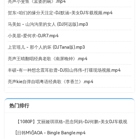
亮声小斐鱼《孟婆的碗》.mp4
贺东-咱们的缘分天注定-DJ默涵-美女DJ车载视频.mp4
马美如 - 山沟沟里的女人 (DJ阿远版).mp3
小美眉-爱何求-DJR7.mp4
上官瑶儿 - 那个人的坏 (DJTana版).mp3
亮声王晴翻唱经典老歌《南屏晚钟》.mp4
丰硕-有一种想念震耳欲聋-DJ阳山伟伟-打碟现场视频.mp4
亮声kie自弹自唱粤语经典歌《李香兰》.mp4
热门排行
【1080P】艾丽娅琪琪格-思念阿妈-DJ何鹏-美女DJ车载视
频.mp4
[日韩MV]AOA - Bingle Bangle.mp4