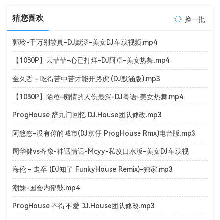
猜您喜欢
换一批
郭玲-千万别较真-DJ默涵-美女DJ车载视频.mp4
【1080P】云菲菲-心已打烊-DJ阿卓-美女热舞.mp4
金久哲 - 吃得苦中苦才能开路虎 (DJ默涵版).mp3
【1080P】陌粒-痴情的人伤最深-DJ粤语-美女热舞.mp4
ProgHouse 辞九门回忆 DJ.House团队修改.mp3
阿悠悠-没有你的城市(DJ京仔 ProgHouse Rmx)电台版.mp3
周华健vs齐豫-神话情话-Mcyy-私改口水版-美女DJ车载视
频.mp4
海伦 - 走卒 (DJ知了 FunkyHouse Remix)-独家.mp3
潮妹-国会内部鼓.mp4
ProgHouse 不得不爱 DJ.House团队修改.mp3