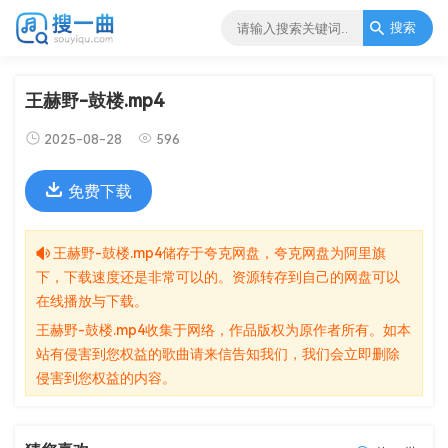
搜索
王赫野-鼓楼.mp4
2025-08-28
596
免费下载
王赫野-鼓楼.mp4储存于夸克网盘，夸克网盘为阿里旗
下，下载速度还是非常可以的。资源转存到自己的网盘可以
在线播放与下载。
王赫野-鼓楼.mp4收集于网络，作品版权为原作者所有。如本
站有侵害到您权益的歌曲请来信告知我们，我们会立即删除
侵害到您权益的内容。