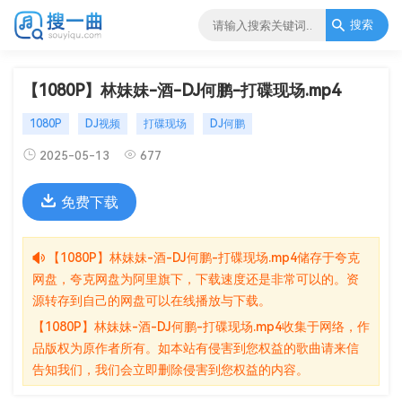
搜索
【1080P】林妹妹-酒-DJ何鹏-打碟现场.mp4
1080P
DJ视频
打碟现场
DJ何鹏
2025-05-13
677
免费下载
【1080P】林妹妹-酒-DJ何鹏-打碟现场.mp4储存于夸克
网盘，夸克网盘为阿里旗下，下载速度还是非常可以的。资
源转存到自己的网盘可以在线播放与下载。
【1080P】林妹妹-酒-DJ何鹏-打碟现场.mp4收集于网络，作
品版权为原作者所有。如本站有侵害到您权益的歌曲请来信
告知我们，我们会立即删除侵害到您权益的内容。