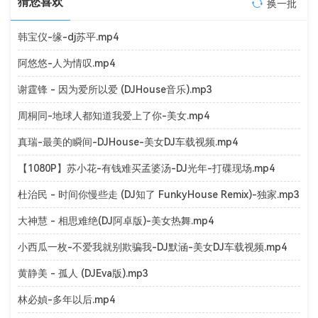
猜您喜欢
换一批
韩宝仪-缘-dj苏平.mp4
阿悠悠-人为情叹.mp4
谢霆锋 - 因为爱所以爱 (DJHouse音乐).mp3
周桐同-地球人都知道我爱上了你-美女.mp4
真瑞-最美的瞬间-DJHouse-美女DJ车载视频.mp4
【1080P】苏小花-有钱难买孟婆汤-DJ光年-打碟现场.mp4
杜治民 - 时间你慢些走 (DJ知了 FunkyHouse Remix)-独家.mp3
大神慧 - 相思难绝(DJ阿卓版)-美女热舞.mp4
小西瓜一枚-不爱我就别欺骗我-DJ默涵-美女DJ车载视频.mp4
黄静美 - 孤人 (DJEva版).mp3
林必媜-多年以后.mp4