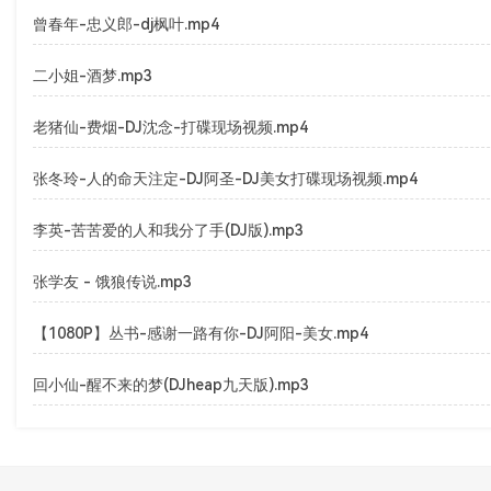
曾春年-忠义郎-dj枫叶.mp4
二小姐-酒梦.mp3
老猪仙-费烟-DJ沈念-打碟现场视频.mp4
张冬玲-人的命天注定-DJ阿圣-DJ美女打碟现场视频.mp4
李英-苦苦爱的人和我分了手(DJ版).mp3
张学友 - 饿狼传说.mp3
【1080P】丛书-感谢一路有你-DJ阿阳-美女.mp4
回小仙-醒不来的梦(DJheap九天版).mp3