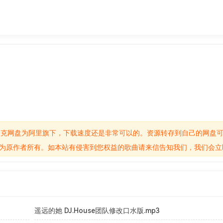
，夸克网盘为阿里旗下，下载速度还是非常可以的。资源转存到自己的网盘
版权为原作者所有。如本站有侵害到您权益的歌曲请来信告知我们，我们会
遥远的她 DJ.House团队修改口水版.mp3