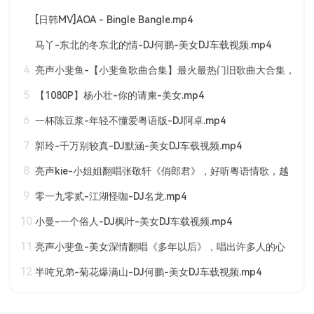
频.mp4
[日韩MV]AOA - Bingle Bangle.mp4
马丫-东北的冬东北的情-DJ何鹏-美女DJ车载视频.mp4
4
亮声小斐鱼-【小斐鱼歌曲合集】最火最热门旧歌曲大合集，
独立-淋雨一直走-突然好想你-黄昏-水晶.mp4
5
【1080P】杨小壮-你的请柬-美女.mp4
6
一杯陈豆浆-年轻不懂爱粤语版-DJ阿卓.mp4
7
郭玲-千万别较真-DJ默涵-美女DJ车载视频.mp4
8
亮声kie-小姐姐翻唱张敬轩《俏郎君》，好听粤语情歌，越
听越入心！.mp4
9
零一九零贰-江湖怪咖-DJ名龙.mp4
10
小曼-一个俗人-DJ枫叶-美女DJ车载视频.mp4
11
亮声小斐鱼-美女深情翻唱《多年以后》，唱出许多人的心
声，每次听都被感动！.mp4
12
半吨兄弟-菊花爆满山-DJ何鹏-美女DJ车载视频.mp4