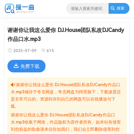
搜索
谢谢你让我这么爱你 DJ.House团队私改DJCandy
作品口水.mp3
2025-07-09
615
免费下载
谢谢你让我这么爱你 DJ.House团队私改DJCandy作品口
水.mp3储存于夸克网盘，夸克网盘为阿里旗下，下载速度还
是非常可以的。资源转存到自己的网盘可以在线播放与下
载。
谢谢你让我这么爱你 DJ.House团队私改DJCandy作品口
水.mp3收集于网络，作品版权为原作者所有。如本站有侵害
到您权益的歌曲请来信告知我们，我们会立即删除侵害到您