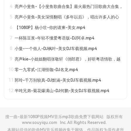
4
亮声小斐鱼-【小斐鱼歌曲合集】最火最热门旧歌曲大合集，
独立-淋雨一直走-突然好想你-黄昏-水晶.mp4
5
亮声小斐鱼-美女深情翻唱《多年以后》，唱出许多人的心
声，每次听都被感动！.mp4
6
【1080P】杨小壮-你的请柬-美女.mp4
7
一杯陈豆浆-年轻不懂爱粤语版-DJ阿卓.mp4
8
小曼-一个俗人-DJ枫叶-美女DJ车载视频.mp4
9
亮声kie-小姐姐翻唱张敬轩《俏郎君》，好听粤语情歌，越
听越入心！.mp4
10
零一九零贰-江湖怪咖-DJ名龙.mp4
11
郭玲-千万别较真-DJ默涵-美女DJ车载视频.mp4
12
半吨兄弟-菊花爆满山-DJ何鹏-美女DJ车载视频.mp4
搜一曲-最新1080P视频MV音乐mp3歌曲免费下载网站
版权所有
www.souyiqu.com
Inc. All Rights Reserved.
本网站提供的歌曲MV音乐视频收集于网络，作品版权为原作者所