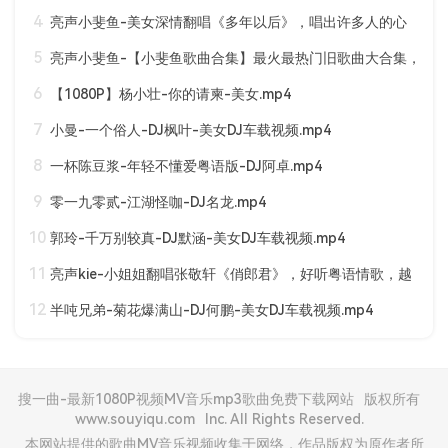
4
亮声小斐鱼-美女深情翻唱《多年以后》，唱出许多人的心
声，每次听都被感动！.mp4
5
亮声小斐鱼-【小斐鱼歌曲合集】最火最热门旧歌曲大合集，
独立-淋雨一直走-突然好想你-黄昏-水晶.mp4
6
【1080P】杨小壮-你的请柬-美女.mp4
7
小曼-一个俗人-DJ枫叶-美女DJ车载视频.mp4
8
一杯陈豆浆-年轻不懂爱粤语版-DJ阿卓.mp4
9
零一九零贰-江湖怪咖-DJ名龙.mp4
10
郭玲-千万别较真-DJ默涵-美女DJ车载视频.mp4
11
亮声kie-小姐姐翻唱张敬轩《俏郎君》，好听粤语情歌，越
听越入心！.mp4
12
半吨兄弟-菊花爆满山-DJ何鹏-美女DJ车载视频.mp4
搜一曲-最新1080P视频MV音乐mp3歌曲免费下载网站
版权所有
www.souyiqu.com
Inc. All Rights Reserved.
本网站提供的歌曲MV音乐视频收集于网络，作品版权为原作者所