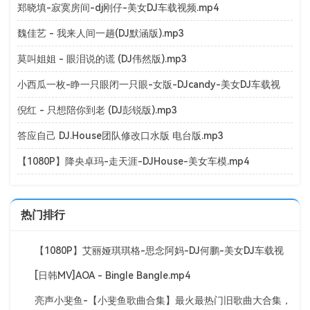
郑晓填-寂寞房间-dj刚仔-美女DJ车载视频.mp4
魏佳艺 - 我来人间一趟(DJ默涵版).mp3
莫叫姐姐 - 眼泪说的谎 (DJ伟然版).mp3
小西瓜一枚-睁一只眼闭一只眼-女版-DJcandy-美女DJ车载视
频.mp4
倪红 - 只想陪你到老 (DJ彭锐版).mp3
答应自己 DJ.House团队修改口水版 电台版.mp3
【1080P】降央卓玛-走天涯-DJHouse-美女车模.mp4
热门排行
【1080P】艾丽娅琪琪格-思念阿妈-DJ何鹏-美女DJ车载视
频.mp4
[日韩MV]AOA - Bingle Bangle.mp4
亮声小斐鱼-【小斐鱼歌曲合集】最火最热门旧歌曲大合集，