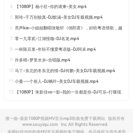
独立-淋雨一直走-突然好想你-黄昏-水晶.mp4
4
【1080P】杨小壮-你的请柬-美女.mp4
5
郭玲-千万别较真-DJ默涵-美女DJ车载视频.mp4
6
亮声kie-小姐姐翻唱张敬轩《俏郎君》，好听粤语情歌，越
听越入心！.mp4
7
零一九零贰-江湖怪咖-DJ名龙.mp4
8
一杯陈豆浆-年轻不懂爱粤语版-DJ阿卓.mp4
9
许多晴-梦里水乡-合唱版.mp4
10
马丫-东北的冬东北的情-DJ何鹏-美女DJ车载视频.mp4
11
小曼-一个俗人-DJ枫叶-美女DJ车载视频.mp4
12
【1080P】朱影佳vs一影-我的一生都是你-DJ可乐-打碟现
场.mp4
搜一曲-最新1080P视频MV音乐mp3歌曲免费下载网站
版权所有
www.souyiqu.com
Inc. All Rights Reserved.
本网站提供的歌曲MV音乐视频收集于网络，作品版权为原作者所