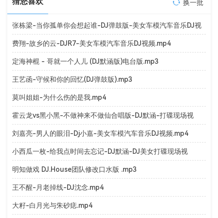
猜您喜欢
换一批
张栋梁-当你孤单你会想起谁-DJ弹鼓版-美女车模汽车音乐DJ视
频.mp4
费翔-故乡的云-DJR7-美女车模汽车音乐DJ视频.mp4
定海神棍 - 哥就一个人儿 (DJ默涵版)电台版.mp3
王艺函-守候和你的回忆(DJ弹鼓版).mp3
莫叫姐姐-为什么伤的是我.mp4
霍云龙vs黑小黑-不做神来不做仙合唱版-DJ默涵-打碟现场视
频.mp4
刘嘉亮-男人的眼泪-Dj小嘉-美女车模汽车音乐DJ视频.mp4
小西瓜一枚-给我点时间去忘记-DJ默涵-DJ美女打碟现场视
频.mp4
明知做戏 DJ.House团队修改口水版 .mp3
王不醒-月老掉线-DJ沈念.mp4
大籽-白月光与朱砂痣.mp4