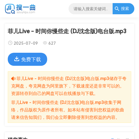
搜索
菲儿Live - 时间你慢些走 (DJ沈念版)电台版.mp3
2025-07-09
627
免费下载
菲儿Live - 时间你慢些走 (DJ沈念版)电台版.mp3储存于夸
克网盘，夸克网盘为阿里旗下，下载速度还是非常可以的。
资源转存到自己的网盘可以在线播放与下载。
菲儿Live - 时间你慢些走 (DJ沈念版)电台版.mp3收集于网
络，作品版权为原作者所有。如本站有侵害到您权益的歌曲
请来信告知我们，我们会立即删除侵害到您权益的内容。